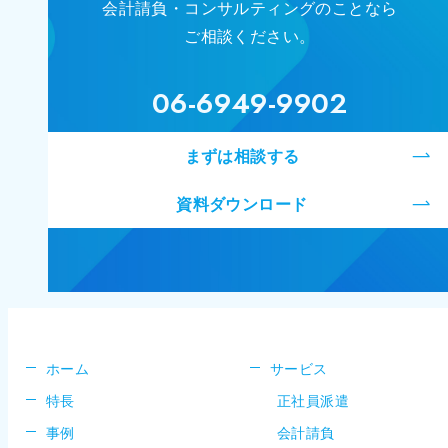
会計請負・コンサルティングのことなら
ご相談ください。
06-6949-9902
まずは相談する
資料ダウンロード
ホーム
サービス
特長
正社員派遣
事例
会計請負