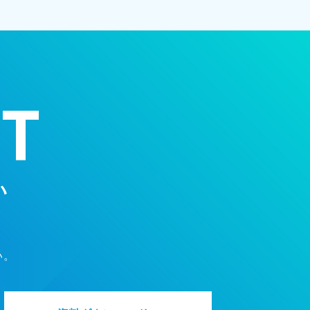
T
い
い。