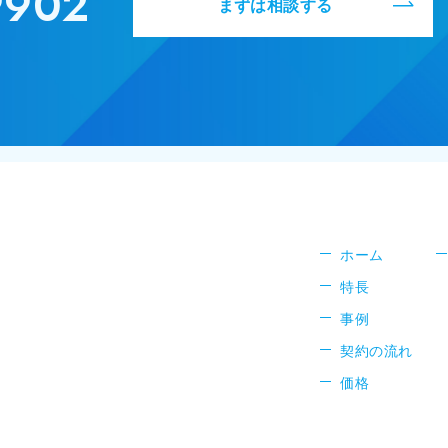
9902
まずは相談する
ホーム
特長
事例
契約の流れ
価格