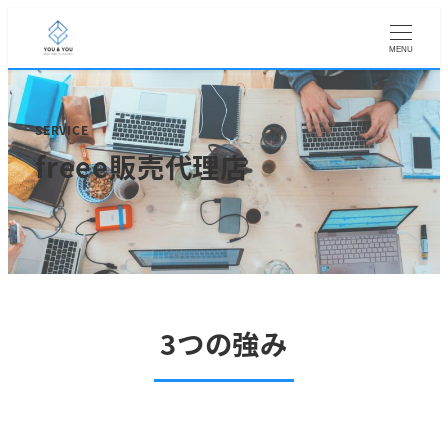
メ
イ
MENU
ン
コ
ン
テ
SERVICE
ン
freee販売代理店
ツ
へ
移
動
3つの強み